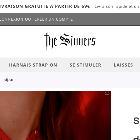
IVRAISON GRATUITE À PARTIR DE 69€
Livraison rapide et dis
CONNEXION
CRÉER UN COMPTE
LANCER LA RECHERCHE
# APPUYEZ SUR LA TOUCHE "ENTRER" PO
HARNAIS STRAP ON
SE STIMULER
LAISSES
- bijou
S
d