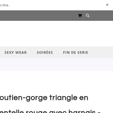
crète.
MON PANIER
UR LANCER LA RECHERCHE
SEXY WEAR
SOIRÉES
FIN DE SERIE
outien-gorge triangle en
entelle rouge avec harnais -