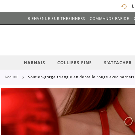
L
BIENVENUE SUR THESINNERS
COMMANDE RAPIDE
# ENTREZ AU MOINS 3 CARACTÈRES POUR 
ALLEZ
AU
CONTENU
HARNAIS
COLLIERS FINS
S'ATTACHER
accueil
soutien-gorge triangle en dentelle rouge avec harnais 
Skip
to
the
end
of
the
images
gallery