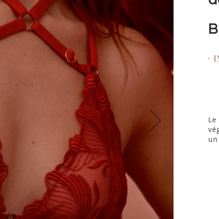
B
Le
vé
un