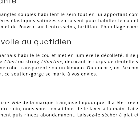
ante
ngles souples habillent le sein tout en lui apportant conf
res élastiques satinées se croisent pour habiller le cou et
met de l'ouvrir sur l'entre-seins, facilitant l'habillage co
voile au quotidien
rnais habille le cou et met en lumière le décolleté. Il se 
ge
Chéri
ou string
Libertine
,
décorant le corps de dentelle 
 une robe transparente ou un kimono. Ou encore, on l'acco
, ce soutien-gorge se marie à vos envies.
iser Volé
de la marque française Impudique. Il a été créé
endre soin, nous vous conseillons de le laver à la main. La
ment puis rincez abondamment. Laissez-le sécher à plat et 