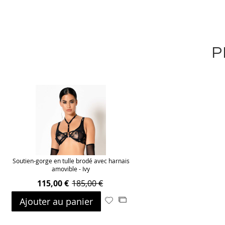
P
Soutien-gorge en tulle brodé avec harnais
amovible - Ivy
115,00 €
185,00 €
Ajouter au panier
Ajouter
Ajouter
à
au
ma
comparateur