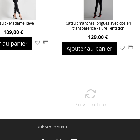
suit - Madame Rêve
Catsuit manches longues avec dos en
transparence - Pure Tentation
189,00 €
129,00 €
r au panier
Ajouter
Ajouter
Ajouter au panier
Ajouter
Ajo
à
au
à
au
ma
comparateur
ma
com
liste
liste
d’envie
d’envie
Suivi - retour
Suivez-nous !