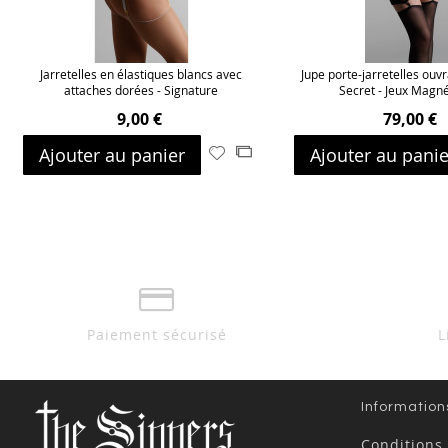
Jarretelles en élastiques blancs avec
Jupe porte-jarretelles ouvr
attaches dorées - Signature
Secret - Jeux Magn
9,00 €
79,00 €
Ajouter au panier
Ajouter au panie
Ajouter
Ajouter
à
au
ma
comparateur
liste
d’envie
Paiement sécurisé
L
Information
Conditions