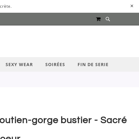
crète.
MON PANIER
UR LANCER LA RECHERCHE
SEXY WEAR
SOIRÉES
FIN DE SERIE
outien-gorge bustier - Sacré
oeur