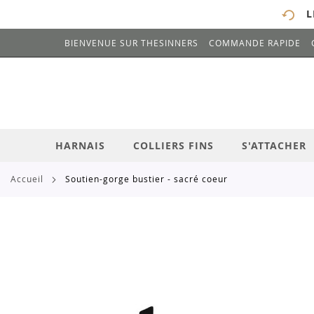
L
BIENVENUE SUR THESINNERS
COMMANDE RAPIDE
# ENTREZ AU MOINS 3 CARACTÈRES POUR 
ALLEZ
AU
CONTENU
HARNAIS
COLLIERS FINS
S'ATTACHER
accueil
soutien-gorge bustier - sacré coeur
Skip
to
the
end
of
the
images
gallery