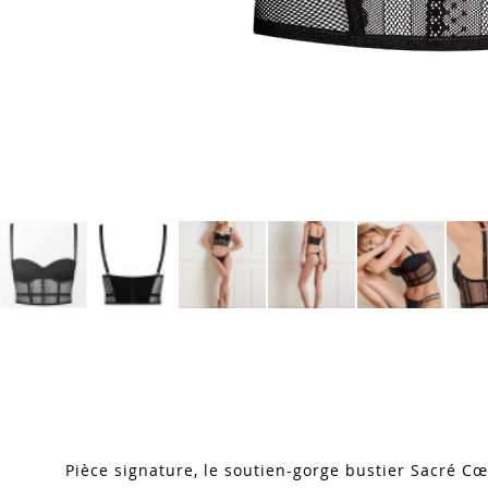
Skip
to
the
beginning
of
the
images
Pièce signature, le soutien-gorge bustier Sacré Cœ
gallery