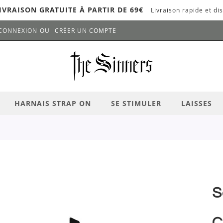
IVRAISON GRATUITE À PARTIR DE 69€
Livraison rapide et dis
CONNEXION
CRÉER UN COMPTE
LANCER LA RECHERCHE
# APPUYEZ SUR LA TOUCHE "ENTRER" PO
HARNAIS STRAP ON
SE STIMULER
LAISSES
S
C