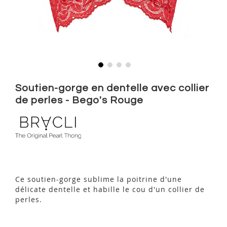
Skip
to
Soutien-gorge en dentelle avec collier
the
de perles - Bego's Rouge
beginning
of
the
images
gallery
Ce soutien-gorge sublime la poitrine d'une
délicate dentelle et habille le cou d'un collier de
perles.