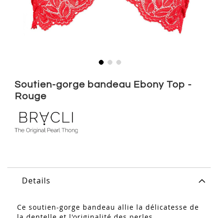
Skip
to
Soutien-gorge bandeau Ebony Top -
the
Rouge
beginning
of
the
images
gallery
Details
Ce soutien-gorge bandeau allie la délicatesse de
la dentelle et l'originalité des perles.