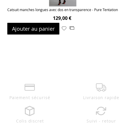
Catsuit manches longues avec dos en transparence - Pure Tentation
129,00 €
Ajouter au panier
Ajouter
Ajouter
à
au
ma
comparateur
liste
d’envie
Paiement sécurisé
Livraison rapide
Colis discret
Suivi - retour