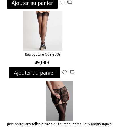
Ajouter au panier
Ajouter
Ajouter
à
au
ma
comparateur
liste
d’envie
Bas couture Noir et Or
49,00 €
Ajouter au panier
Ajouter
Ajouter
à
au
ma
comparateur
liste
d’envie
Jupe porte-jarretelles ouvrable - Le Petit Secret - Jeux Magnétiques