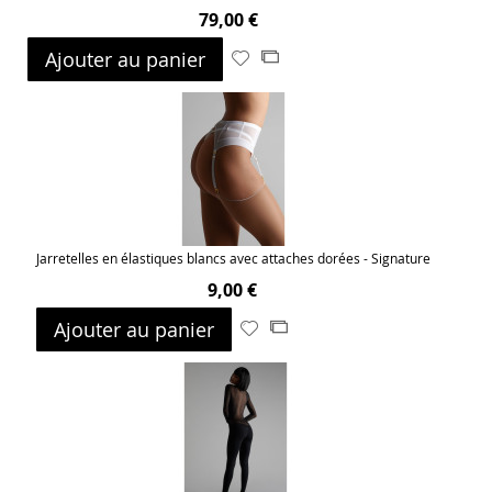
79,00 €
Ajouter au panier
Ajouter
Ajouter
à
au
ma
comparateur
liste
d’envie
Jarretelles en élastiques blancs avec attaches dorées - Signature
9,00 €
Ajouter au panier
Ajouter
Ajouter
à
au
ma
comparateur
liste
d’envie