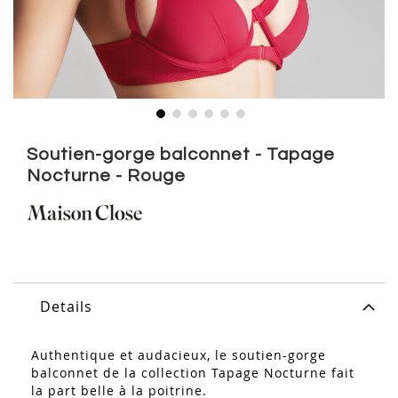
Skip
to
Soutien-gorge balconnet - Tapage
the
Nocturne - Rouge
beginning
of
the
images
gallery
Details
Authentique et audacieux, le soutien-gorge
balconnet de la collection Tapage Nocturne fait
la part belle à la poitrine.