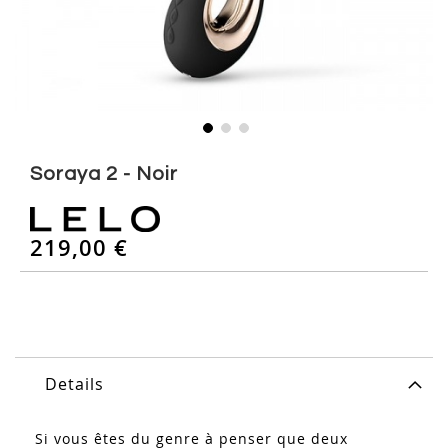
Skip
to
Soraya 2 - Noir
the
beginning
of
219,00 €
the
images
gallery
Details
Si vous êtes du genre à penser que deux