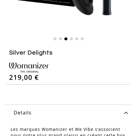
Skip
to
Silver Delights
the
beginning
of
219,00 €
the
images
gallery
Details
Les marques Womanizer et We Vibe s'associent
pour notre plus grand plaisir en créant cette box