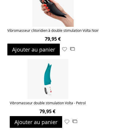
Vibromasseur clitoridien à double stimulation Volta Noir
79,95 €
Ajouter au panier
Ajouter
Ajouter
à
au
ma
comparateur
liste
d’envie
Vibromasseur double stimulation Volta - Petrol
79,95 €
Ajouter au panier
Ajouter
Ajouter
à
au