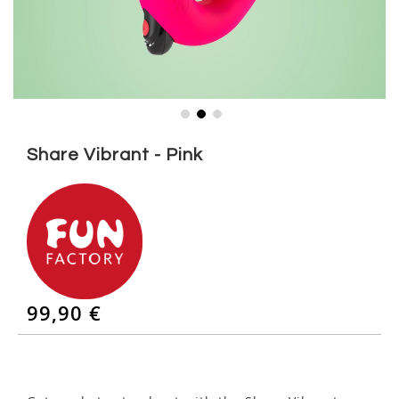
Skip
to
Share Vibrant - Pink
the
beginning
of
the
images
gallery
99,90 €