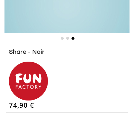
Skip
to
Share - Noir
the
beginning
of
the
images
gallery
74,90 €