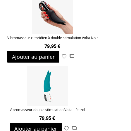
Vibromasseur clitoridien à double stimulation Volta Noir
79,95 €
Ajouter au panier
Ajouter
Ajouter
à
au
ma
comparateur
liste
d’envie
Vibromasseur double stimulation Volta - Petrol
79,95 €
Ajouter au panier
Ajouter
Ajouter