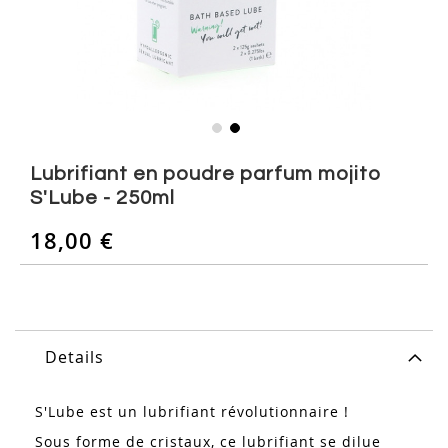
Skip
to
Lubrifiant en poudre parfum mojito
the
S'Lube - 250ml
beginning
of
18,00 €
the
images
gallery
Details
S'Lube est un lubrifiant révolutionnaire !
Sous forme de cristaux, ce lubrifiant se dilue