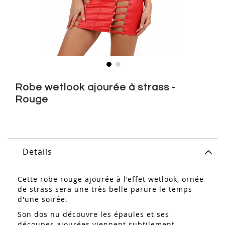
Skip
to
Robe wetlook ajourée à strass -
the
Rouge
beginning
of
the
images
gallery
Details
Cette robe rouge ajourée à l'effet wetlook, ornée
de strass sera une très belle parure le temps
d'une soirée.
Son dos nu découvre les épaules et ses
découpes ajourées viennent subtilement