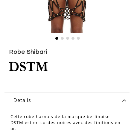
Skip
to
Robe Shibari
the
beginning
of
the
images
gallery
Details
Cette robe harnais de la marque berlinoise
DSTM est en cordes noires avec des finitions en
or.