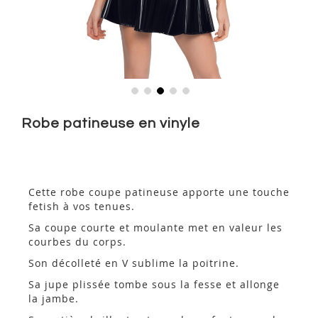
Skip
to
Robe patineuse en vinyle
the
beginning
of
the
images
Cette robe coupe patineuse apporte une touche
gallery
fetish à vos tenues.
Sa coupe courte et moulante met en valeur les
courbes du corps.
Son décolleté en V sublime la poitrine.
Sa jupe plissée tombe sous la fesse et allonge
la jambe.