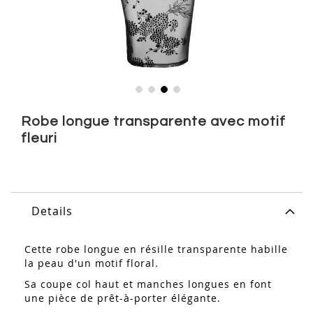
Skip
to
Robe longue transparente avec motif
the
fleuri
beginning
of
the
images
gallery
Details
Cette robe longue en résille transparente habille
la peau d'un motif floral.
Sa coupe col haut et manches longues en font
une pièce de prêt-à-porter élégante.