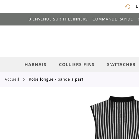
L
BIENVENUE SUR THESINNERS
COMMANDE RAPIDE
# ENTREZ AU MOINS 3 CARACTÈRES POUR 
ALLEZ
AU
CONTENU
HARNAIS
COLLIERS FINS
S'ATTACHER
accueil
robe longue - bande à part
Skip
to
the
end
of
the
images
gallery