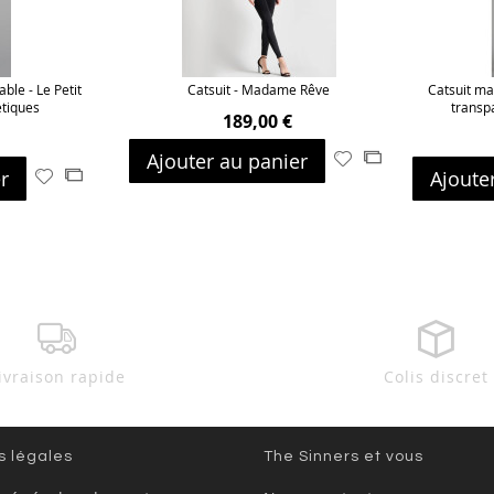
able - Le Petit
Catsuit - Madame Rêve
Catsuit ma
étiques
transp
189,00 €
Ajouter au panier
Ajouter
Ajouter
r
Ajoute
Ajouter
Ajouter
à
au
à
au
ma
comparateur
ma
comparateur
liste
liste
d’envie
d’envie
ivraison rapide
Colis discret
s légales
The Sinners et vous