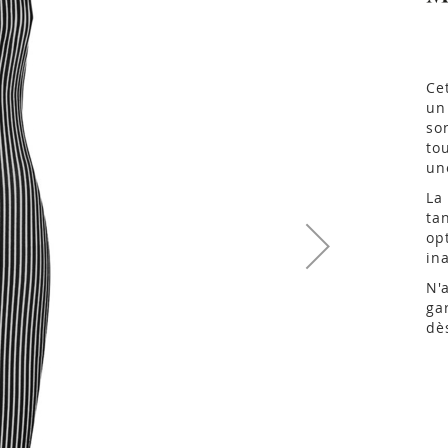
Ce
un
so
to
un
La
ta
op
in
N'
ga
dè