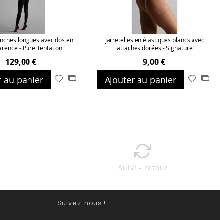
nches longues avec dos en
Jarretelles en élastiques blancs avec
arence - Pure Tentation
attaches dorées - Signature
129,00 €
9,00 €
r au panier
Ajouter au panier
Ajouter
Ajouter
Ajouter
Ajo
à
au
à
au
ma
comparateur
ma
com
liste
liste
d’envie
d’envie
Suivi - retour
Suivez-nous !