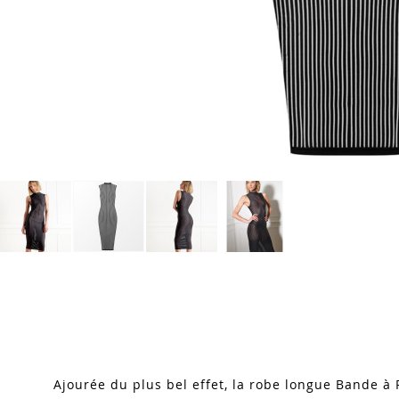
Skip
to
the
beginning
of
the
images
Ajourée du plus bel effet, la robe longue Bande à 
gallery