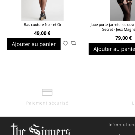
Bas couture Noir et Or
Jupe porte-jarretelles ouvr
Secret - Jeux Magn
49,00 €
79,00 €
Ajouter au panier
Ajouter
Ajouter
Ajouter au panie
à
au
ma
comparateur
liste
d’envie
Paiement sécurisé
L
Information