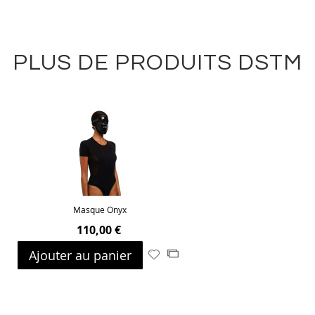
PLUS DE PRODUITS DSTM
Masque Onyx
110,00 €
Ajouter au panier
Ajouter
Ajouter
à
au
ma
comparateur
liste
d’envie