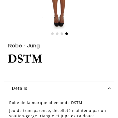
Skip
to
Robe - Jung
the
beginning
of
the
images
gallery
Details
Robe de la marque allemande DSTM.
Jeu de transparence, décolleté maintenu par un
soutien-gorge triangle et jupe extra douce. ‎