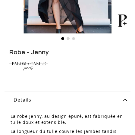
Skip
to
Robe - Jenny
the
beginning
of
the
images
gallery
Details
La robe Jenny, au design épuré, est fabriquée
en
tulle doux et extensible.
La longueur du tulle couvre les jambes tandis