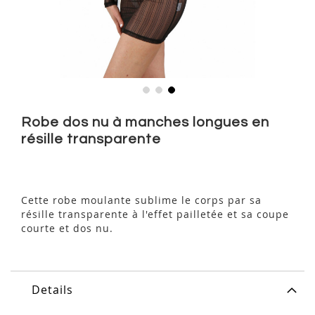
Skip
to
Robe dos nu à manches longues en
the
résille transparente
beginning
of
the
images
Cette robe moulante sublime le corps par sa
gallery
résille transparente à l'effet pailletée et sa coupe
courte et dos nu.
Details