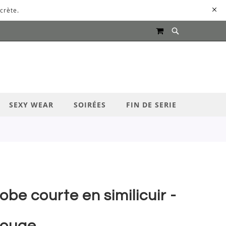
crète.
MON PANIER
UR LANCER LA RECHERCHE
SEXY WEAR
SOIRÉES
FIN DE SERIE
obe courte en similicuir -
ouge