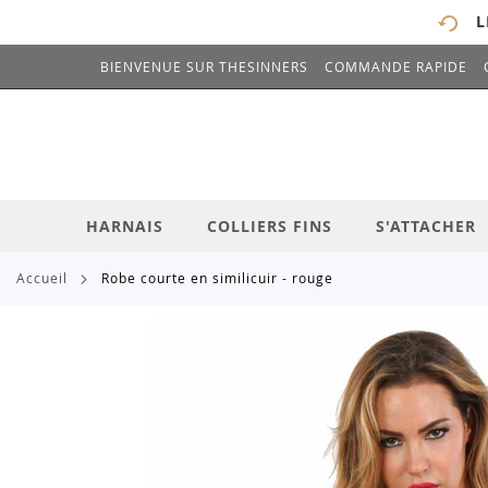
L
BIENVENUE SUR THESINNERS
COMMANDE RAPIDE
# ENTREZ AU MOINS 3 CARACTÈRES POUR 
ALLEZ
AU
CONTENU
HARNAIS
COLLIERS FINS
S'ATTACHER
accueil
robe courte en similicuir - rouge
Skip
to
the
end
of
the
images
gallery