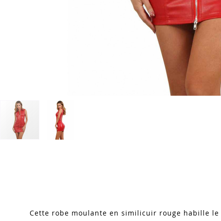
Skip
to
the
beginning
of
the
images
Cette robe moulante en similicuir rouge habille le
gallery