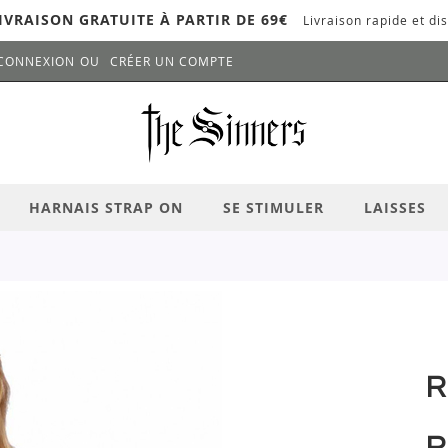
IVRAISON GRATUITE À PARTIR DE 69€
Livraison rapide et dis
CONNEXION
CRÉER UN COMPTE
LANCER LA RECHERCHE
# APPUYEZ SUR LA TOUCHE "ENTRER" PO
HARNAIS STRAP ON
SE STIMULER
LAISSES
R
R