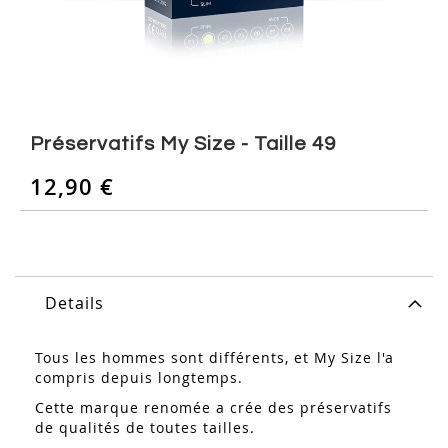
Skip
to
Préservatifs My Size - Taille 49
the
beginning
12,90 €
of
the
images
gallery
Details
Tous les hommes sont différents, et My Size l'a
compris depuis longtemps.
Cette marque renomée a crée des préservatifs
de qualités de toutes tailles.