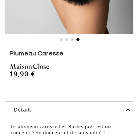
Skip
to
Plumeau Caresse
the
beginning
of
19,90 €
the
images
gallery
Details
Le plumeau caresse Les Burlesques est un
concentré de douceur et de sensualité !