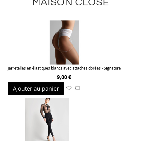
MAISON CLOSE
Jarretelles en élastiques blancs avec attaches dorées - Signature
9,00 €
Ajouter au panier
Ajouter
Ajouter
à
au
ma
comparateur
liste
d’envie