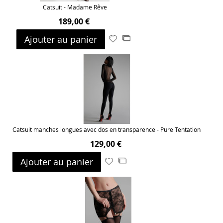
Catsuit - Madame Rêve
189,00 €
Ajouter au panier
Ajouter
Ajouter
à
au
ma
comparateur
liste
d’envie
Catsuit manches longues avec dos en transparence - Pure Tentation
129,00 €
Ajouter au panier
Ajouter
Ajouter
à
au
ma
comparateur
liste
d’envie