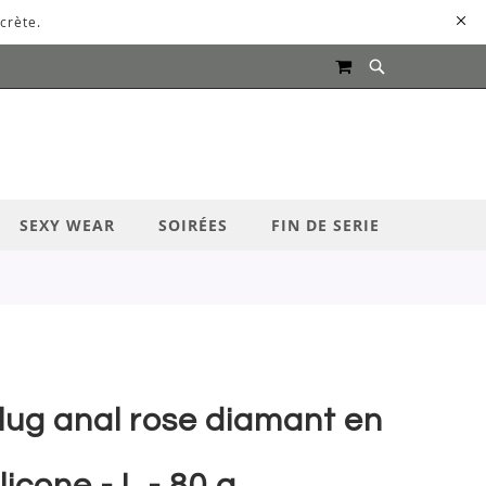
crète.
MON PANIER
UR LANCER LA RECHERCHE
SEXY WEAR
SOIRÉES
FIN DE SERIE
lug anal rose diamant en
ilicone - L - 80 g