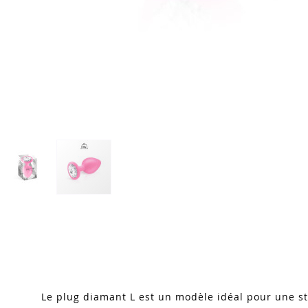
Skip
to
the
beginning
of
the
images
Le plug diamant L est un modèle idéal pour une st
gallery