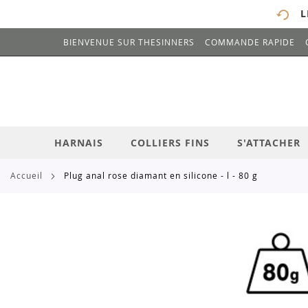
L
BIENVENUE SUR THESINNERS
COMMANDE RAPIDE
# ENTREZ AU MOINS 3 CARACTÈRES POUR 
ALLEZ
AU
CONTENU
HARNAIS
COLLIERS FINS
S'ATTACHER
accueil
plug anal rose diamant en silicone - l - 80 g
Skip
to
the
end
of
the
images
gallery