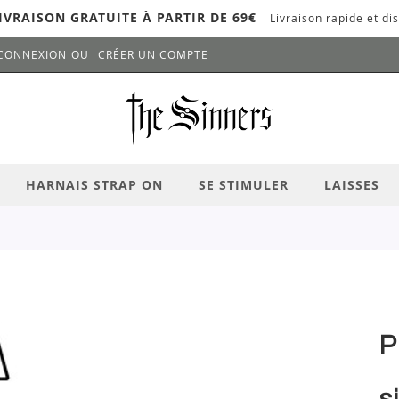
IVRAISON GRATUITE À PARTIR DE 69€
Livraison rapide et dis
CONNEXION
CRÉER UN COMPTE
LANCER LA RECHERCHE
# APPUYEZ SUR LA TOUCHE "ENTRER" PO
HARNAIS STRAP ON
SE STIMULER
LAISSES
P
s