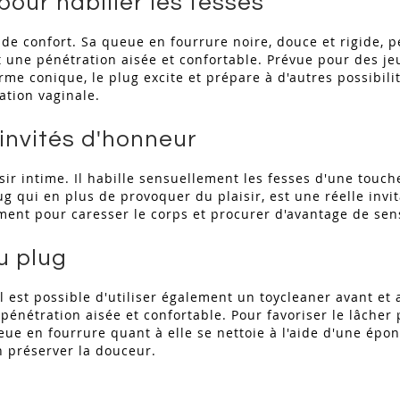
our habiller les fesses
de confort. Sa queue en fourrure noire, douce et rigide, p
une pénétration aisée et confortable. Prévue pour des jeu
rme conique, le plug excite et prépare à d'autres possibilit
ation vaginale.
 invités d'honneur
isir intime. Il habille sensuellement les fesses d'une touch
g qui en plus de provoquer du plaisir, est une réelle invit
ement pour caresser le corps et procurer d'avantage de sen
u plug
l est possible d'utiliser également un toycleaner avant et ap
 pénétration aisée et confortable. Pour favoriser le lâcher
eue en fourrure quant à elle se nettoie à l'aide d'une é
 préserver la douceur.