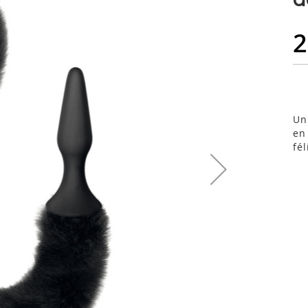
2
Un
en
fél