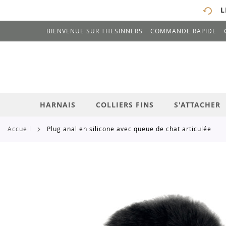
L
BIENVENUE SUR THESINNERS
COMMANDE RAPIDE
# ENTREZ AU MOINS 3 CARACTÈRES POUR 
ALLEZ
AU
CONTENU
HARNAIS
COLLIERS FINS
S'ATTACHER
accueil
plug anal en silicone avec queue de chat articulée
Skip
to
the
end
of
the
images
gallery