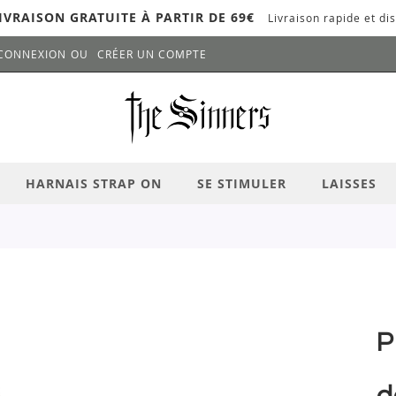
IVRAISON GRATUITE À PARTIR DE 69€
Livraison rapide et dis
CONNEXION
CRÉER UN COMPTE
LANCER LA RECHERCHE
# APPUYEZ SUR LA TOUCHE "ENTRER" PO
HARNAIS STRAP ON
SE STIMULER
LAISSES
P
d