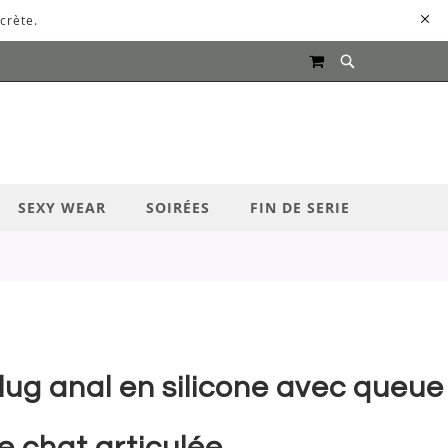
crète.
MON PANIER
UR LANCER LA RECHERCHE
SEXY WEAR
SOIRÉES
FIN DE SERIE
lug anal en silicone avec queue
e chat articulée