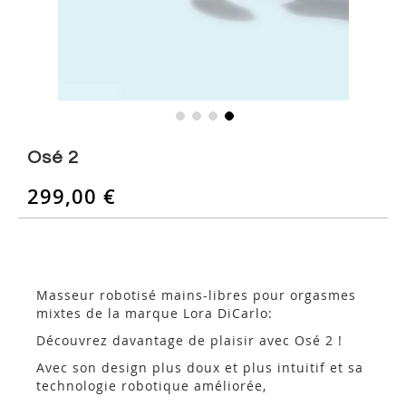
Skip
to
Osé 2
the
beginning
299,00 €
of
the
images
gallery
Masseur robotisé mains-libres pour orgasmes
mixtes de la marque Lora DiCarlo:
Découvrez davantage de plaisir avec Osé 2 !
Avec son design plus doux et plus intuitif et sa
technologie robotique améliorée,