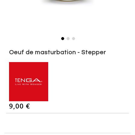
Skip
to
Oeuf de masturbation - Stepper
the
beginning
of
the
images
gallery
9,00 €