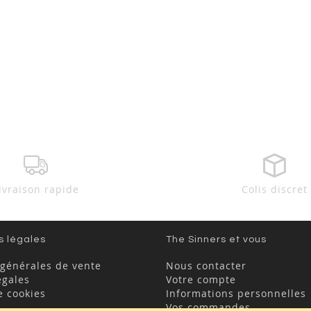
ivraison rapide
Colis discret
s légales
The Sinners et vous
 générales de vente
Nous contacter
égales
Votre compte
e cookies
Informations personnelles
Vos commandes