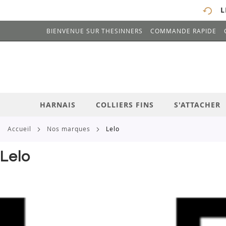
L
BIENVENUE SUR THESINNERS
COMMANDE RAPIDE
# ENTREZ AU MOINS 3 CARACTÈRES POUR 
ALLEZ
AU
CONTENU
HARNAIS
COLLIERS FINS
S'ATTACHER
accueil
nos marques
lelo
Lelo