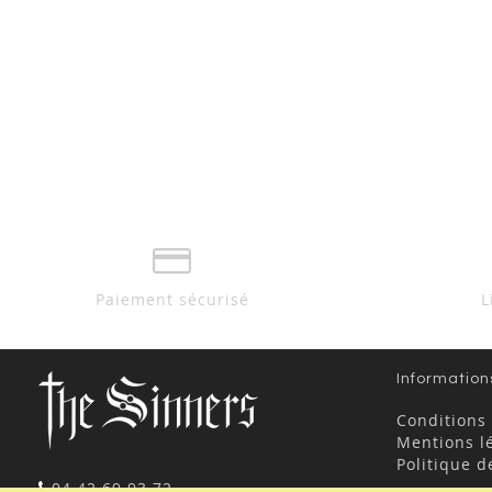
Paiement sécurisé
L
Information
Conditions
Mentions l
Politique d
04 42 69 93 72