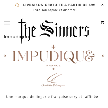
LIVRAISON GRATUITE À PARTIR DE 69€
Livraison rapide et discrète.
# ENTREZ AU MOINS 3 CARACTÈRES POUR LANCER LA
RECHERCHE
# APPUYEZ SUR LA TOUCHE "ENTRER" POUR LANCER
M
BASCULER LA NAVIGATION
ALLEZ
LA RECHERCHE
AU
CONTE
Impudique
Une marque de lingerie française sexy et raffinée