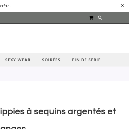
crète.
MON PANIER
UR LANCER LA RECHERCHE
SEXY WEAR
SOIRÉES
FIN DE SERIE
ippies à sequins argentés et
ranges