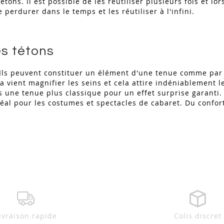
ons. Il est possible de les réutiliser plusieurs fois et lor
e perdurer dans le temps et les réutiliser à l'infini.
es tétons
 Ils peuvent constituer un élément d'une tenue comme par
a vient magnifier les seins et cela attire indéniablement l
 une tenue plus classique pour un effet surprise garanti.
déal pour les costumes et spectacles de cabaret. Du confor
ivraison rapide
Colis discret