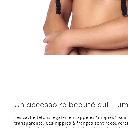
Skip
to
the
beginning
of
the
images
gallery
Un accessoire beauté qui illum
Les cache tétons, également appelés "nippies", son
transparente. Ces nippies à franges sont recouverts