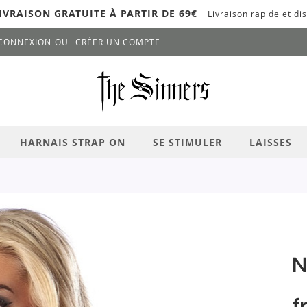
IVRAISON GRATUITE À PARTIR DE 69€
Livraison rapide et dis
CONNEXION
CRÉER UN COMPTE
LANCER LA RECHERCHE
# APPUYEZ SUR LA TOUCHE "ENTRER" PO
HARNAIS STRAP ON
SE STIMULER
LAISSES
N
f