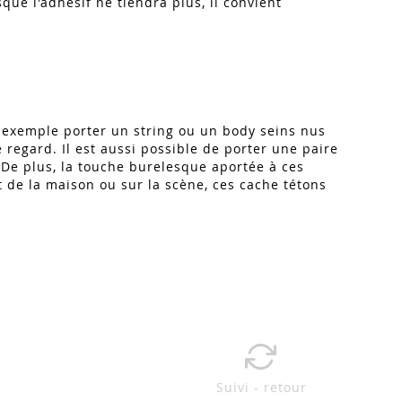
sque l'adhésif ne tiendra plus, il convient
 exemple porter un string ou un body seins nus
e regard. Il est aussi possible de porter une paire
 De plus, la touche burelesque aportée à ces
t de la maison ou sur la scène, ces cache tétons
Suivi - retour