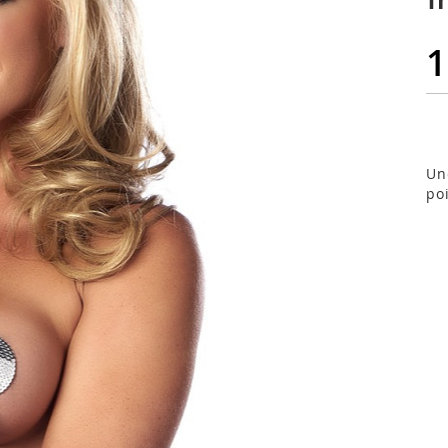
1
Un
po