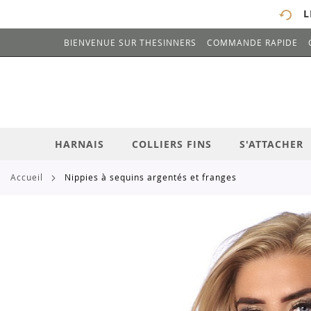
L
BIENVENUE SUR THESINNERS
COMMANDE RAPIDE
# ENTREZ AU MOINS 3 CARACTÈRES POUR 
ALLEZ
AU
CONTENU
HARNAIS
COLLIERS FINS
S'ATTACHER
accueil
nippies à sequins argentés et franges
Skip
to
the
end
of
the
images
gallery