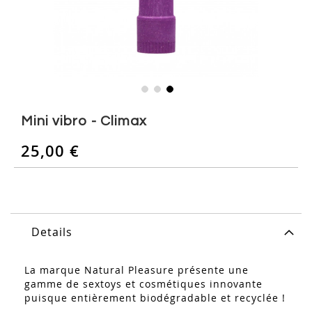
Skip
to
Mini vibro - Climax
the
beginning
25,00 €
of
the
images
gallery
Details
La marque Natural Pleasure présente une
gamme de sextoys et cosmétiques innovante
puisque entièrement biodégradable et recyclée !