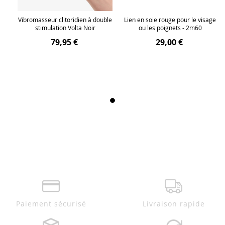
age
Vibromasseur clitoridien à double
Lien en soie rouge pour le visage
stimulation Volta Noir
ou les poignets - 2m60
79,95 €
29,00 €
Paiement sécurisé
Livraison rapide