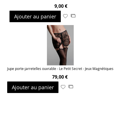
9,00 €
Ajouter au panier
Ajouter
Ajouter
à
au
ma
comparateur
liste
d’envie
Jupe porte-jarretelles ouvrable - Le Petit Secret - Jeux Magnétiques
79,00 €
Ajouter au panier
Ajouter
Ajouter
à
au
ma
comparateur
liste
d’envie