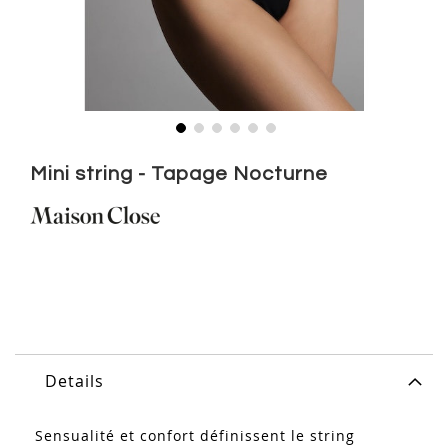
Skip
to
Mini string - Tapage Nocturne
the
beginning
of
the
images
gallery
Details
Sensualité et confort définissent le string