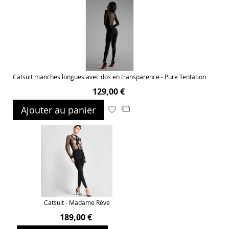
Catsuit manches longues avec dos en transparence - Pure Tentation
129,00 €
Ajouter au panier
Ajouter
Ajouter
à
au
ma
comparateur
liste
d’envie
Catsuit - Madame Rêve
189,00 €