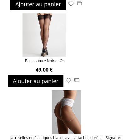
Ajouter au panier
Ajouter
Ajouter
à
au
ma
comparateur
liste
d’envie
Bas couture Noir et Or
49,00 €
Ajouter au panier
Ajouter
Ajouter
à
au
ma
comparateur
liste
d’envie
Jarretelles en élastiques blancs avec attaches dorées - Signature