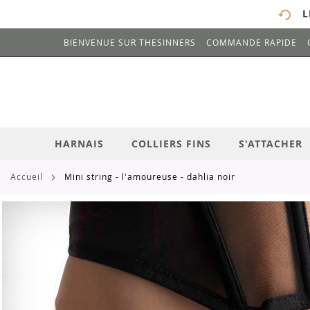
L
BIENVENUE SUR THESINNERS
COMMANDE RAPIDE
# ENTREZ AU MOINS 3 CARACTÈRES POUR 
ALLEZ
AU
CONTENU
HARNAIS
COLLIERS FINS
S'ATTACHER
accueil
mini string - l'amoureuse - dahlia noir
Skip
to
the
end
of
the
images
gallery