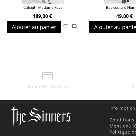
Catsuit - Madame Rêve
Bas couture Noir 
189,00 €
49,00 €
Ajouter au panier
Ajouter au panie
Ajouter
Ajouter
à
au
ma
comparateur
liste
d’envie
Paiement sécurisé
L
Information
Conditions
Mentions l
Politique d