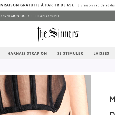
IVRAISON GRATUITE À PARTIR DE 69€
Livraison rapide et dis
CONNEXION
CRÉER UN COMPTE
LANCER LA RECHERCHE
# APPUYEZ SUR LA TOUCHE "ENTRER" PO
HARNAIS STRAP ON
SE STIMULER
LAISSES
M
D