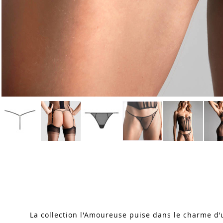
Skip
to
the
beginning
of
the
images
La collection
l
'Amoureuse
puise dans le charme d’u
gallery