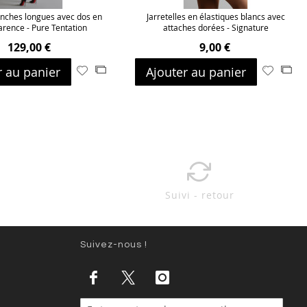
nches longues avec dos en
Jarretelles en élastiques blancs avec
arence - Pure Tentation
attaches dorées - Signature
129,00 €
9,00 €
r au panier
Ajouter au panier
Ajouter
Ajouter
Ajouter
Ajo
à
au
à
au
ma
comparateur
ma
com
liste
liste
d’envie
d’envie
Suivi - retour
Suivez-nous !