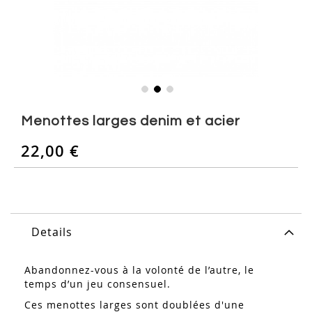
Skip
to
Menottes larges denim et acier
the
beginning
22,00 €
of
the
images
gallery
Details
Abandonnez-vous à la volonté de l’autre, le
temps d’un jeu consensuel.
Ces menottes larges sont doublées d'une