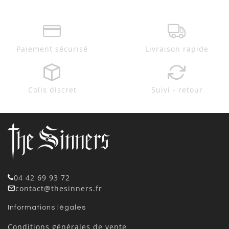
Paiement sécurisé
Livraison rapide
Colis discret
Suivi - retour
04 42 69 93 72
contact@thesinners.fr
Informations légales
Conditions générales de vente