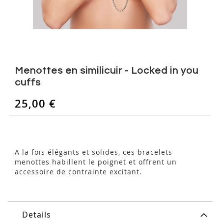
Skip
to
Menottes en similicuir - Locked in you
the
cuffs
beginning
of
25,00 €
the
images
gallery
A la fois élégants et solides, ces bracelets
menottes habillent le poignet et offrent un
accessoire de contrainte excitant.
Details