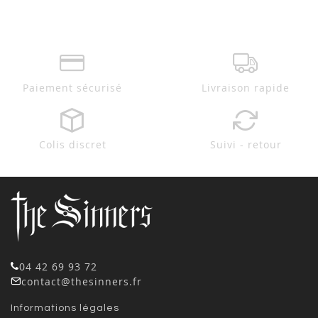
Paiement sécurisé
Livraison rapide
Colis discret
Suivi - retour
04 42 69 93 72
contact@thesinners.fr
Informations légales