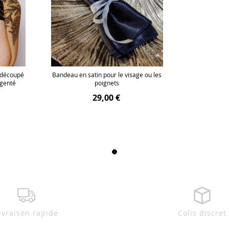
 découpé
Bandeau en satin pour le visage ou les
rgenté
poignets
29,00 €
ivraison rapide
Colis discret