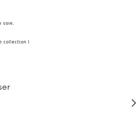
n soie.
 collection !
ser