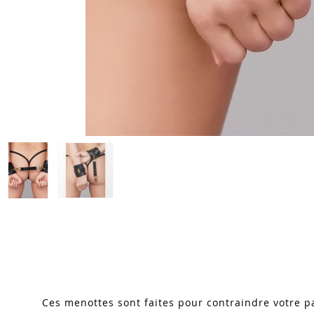
Skip
to
the
beginning
of
the
images
Ces menottes sont faites pour contraindre votre p
gallery