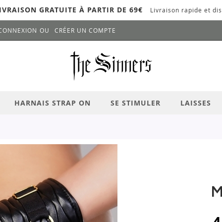
IVRAISON GRATUITE À PARTIR DE 69€
Livraison rapide et dis
CONNEXION
CRÉER UN COMPTE
LANCER LA RECHERCHE
# APPUYEZ SUR LA TOUCHE "ENTRER" PO
HARNAIS STRAP ON
SE STIMULER
LAISSES
M