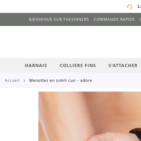
L
BIENVENUE SUR THESINNERS
COMMANDE RAPIDE
# ENTREZ AU MOINS 3 CARACTÈRES POUR 
ALLEZ
AU
CONTENU
HARNAIS
COLLIERS FINS
S'ATTACHER
accueil
menottes en simili cuir - adore
Skip
to
the
end
of
the
images
gallery