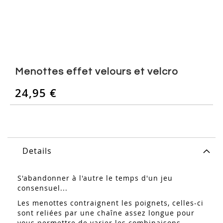
Skip
to
Menottes effet velours et velcro
the
beginning
24,95 €
of
the
images
gallery
Details
S'abandonner à l'autre le temps d'un jeu
consensuel...
Les menottes contraignent les poignets, celles-ci
sont reliées par une chaîne assez longue pour
vous permettre de varier les combinaisons.