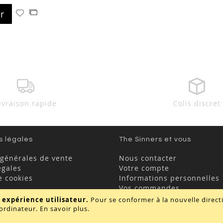
r
Ajouter
Ajouter
à
au
ma
comparateur
liste
d’envie
ivraison rapide
Colis discret
s légales
The Sinners et vous
 générales de vente
Nous contacter
égales
Votre compte
e cookies
Informations personnelles
Vos commandes
FAQ
 expérience utilisateur.
Pour se conformer à la nouvelle direc
ordinateur.
En savoir plus
.