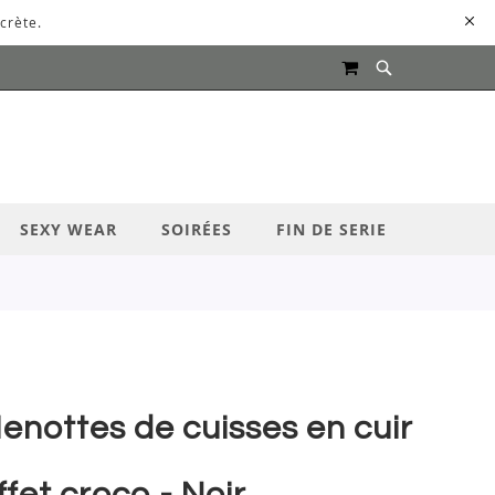
crète.
MON PANIER
UR LANCER LA RECHERCHE
SEXY WEAR
SOIRÉES
FIN DE SERIE
enottes de cuisses en cuir
ffet croco - Noir