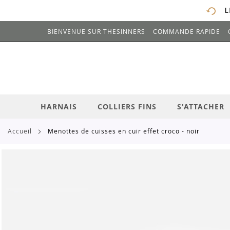
L
BIENVENUE SUR THESINNERS
COMMANDE RAPIDE
# ENTREZ AU MOINS 3 CARACTÈRES POUR 
ALLEZ
AU
CONTENU
HARNAIS
COLLIERS FINS
S'ATTACHER
accueil
menottes de cuisses en cuir effet croco - noir
Skip
to
the
end
of
the
images
gallery