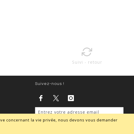
Suivi - retour
Suivez-nous !
tive concernant la vie privée, nous devons vous demander
Valider