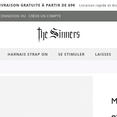
IVRAISON GRATUITE À PARTIR DE 69€
Livraison rapide et dis
CONNEXION
CRÉER UN COMPTE
LANCER LA RECHERCHE
# APPUYEZ SUR LA TOUCHE "ENTRER" PO
HARNAIS STRAP ON
SE STIMULER
LAISSES
M
e