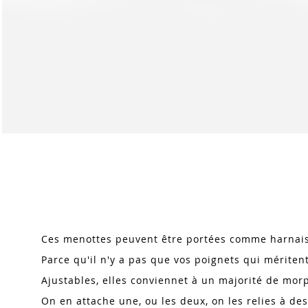
Skip
to
the
beginning
of
the
images
Ces menottes peuvent être portées comme harnais 
gallery
Parce qu'il n'y a pas que vos poignets qui méritent
Ajustables, elles conviennet à un majorité de mor
On en attache une, ou les deux, on les relies à des