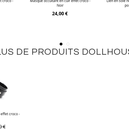
t croco -
Masque occultant en cuir effet croco -
Lien en soie n
Noir
po
24,00 €
LUS DE PRODUITS DOLLHOU
 effet croco -
0 €