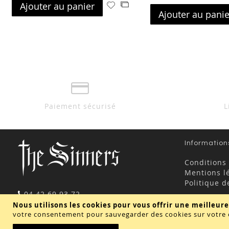
Ajouter au panier
Ajouter
Ajouter
Ajouter au panie
à
au
ma
comparateur
liste
d’envie
Paiement sécurisé
L
Information
Conditions
Mentions l
Politique d
04 42 69 93 72
contact@thesinners.fr
Nous utilisons les cookies pour vous offrir une meilleure
votre consentement pour sauvegarder des cookies sur votre 