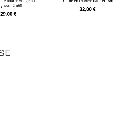
oire pour le visage ou les
Corde en chanvre naturel - 8m
ignets - 2m60
32,00 €
29,00 €
SE