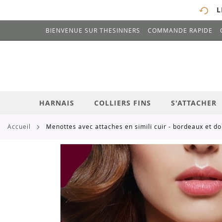
L
BIENVENUE SUR THESINNERS
COMMANDE RAPIDE
# ENTREZ AU MOINS 3 CARACTÈRES POUR 
ALLEZ
AU
CONTENU
HARNAIS
COLLIERS FINS
S'ATTACHER
accueil
menottes avec attaches en simili cuir - bordeaux et d
Skip
to
the
end
of
the
images
gallery