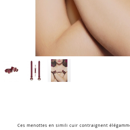
Skip
to
the
beginning
of
the
images
Ces menottes en simili cuir contraignent élégamm
gallery