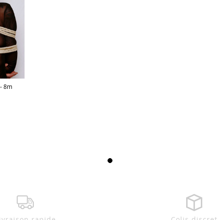
 - 8m
ivraison rapide
Colis discret