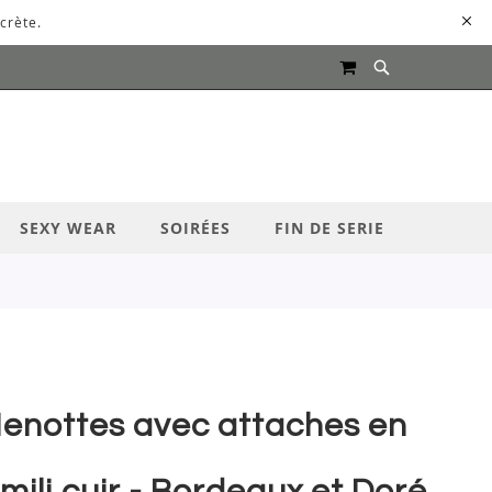
crète.
MON PANIER
UR LANCER LA RECHERCHE
SEXY WEAR
SOIRÉES
FIN DE SERIE
enottes avec attaches en
imili cuir - Bordeaux et Doré