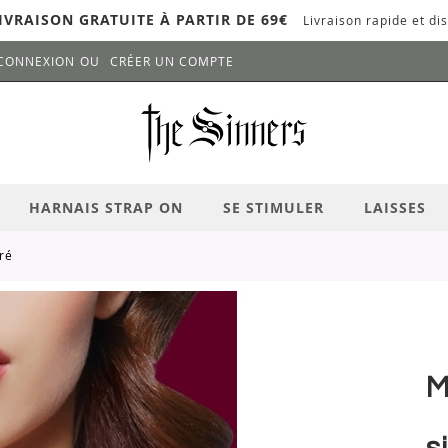
IVRAISON GRATUITE À PARTIR DE 69€
Livraison rapide et dis
CONNEXION
CRÉER UN COMPTE
LANCER LA RECHERCHE
# APPUYEZ SUR LA TOUCHE "ENTRER" PO
HARNAIS STRAP ON
SE STIMULER
LAISSES
oré
M
s