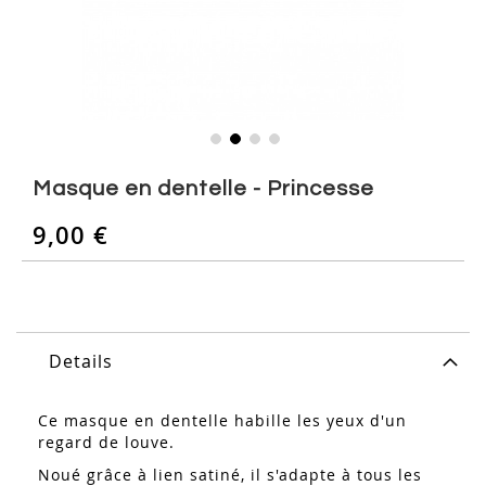
Skip
to
Masque en dentelle - Princesse
the
beginning
9,00 €
of
the
images
gallery
Details
Ce masque en dentelle habille les yeux d'un
regard de louve.
Noué grâce à lien satiné, il s'adapte à tous les