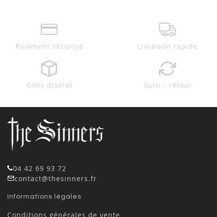
Paiement sécurisé
Livraison rapide
Colis discret
Suivi - retour
04 42 69 93 72
contact@thesinners.fr
Informations légales
Conditions générales de vente