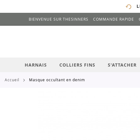
L
BIENVENUE SUR THESINNERS
COMMANDE RAPIDE
# ENTREZ AU MOINS 3 CARACTÈRES POUR 
ALLEZ
AU
CONTENU
HARNAIS
COLLIERS FINS
S'ATTACHER
accueil
masque occultant en denim
Skip
to
the
end
of
the
images
gallery