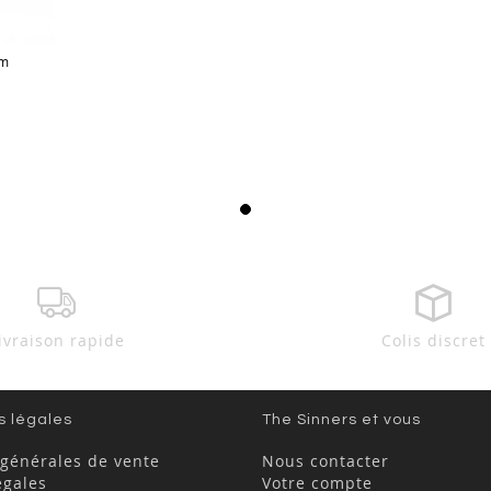
im
ivraison rapide
Colis discret
s légales
The Sinners et vous
 générales de vente
Nous contacter
égales
Votre compte