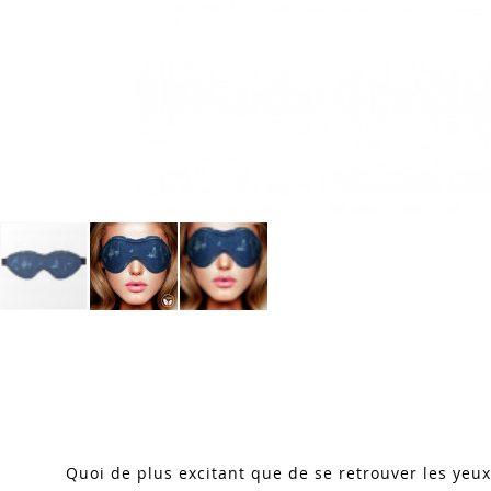
Skip
to
the
beginning
of
the
images
Quoi de plus excitant que de se retrouver les yeux
gallery