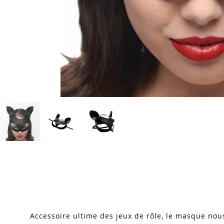
Skip
to
the
beginning
of
the
images
Accessoire ultime des jeux de rôle, le masque nou
gallery