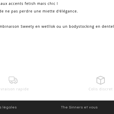
ux accents fetish mais chic !
e de ne pas perdre une miette d'élégance.
mbinaison Sweety en wetllok ou un bodystocking en dente
ivraison rapide
Colis discret
s légales
The Sinners et vous