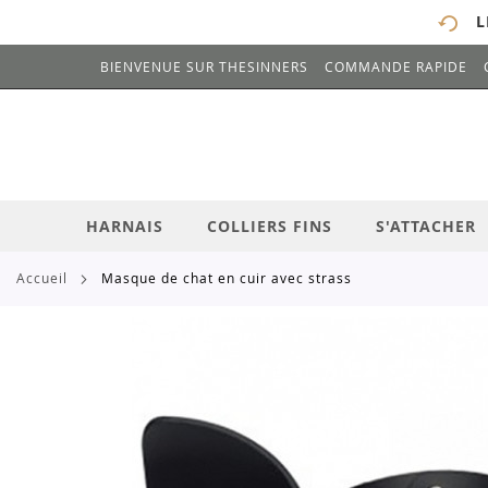
L
BIENVENUE SUR THESINNERS
COMMANDE RAPIDE
# ENTREZ AU MOINS 3 CARACTÈRES POUR 
ALLEZ
AU
CONTENU
HARNAIS
COLLIERS FINS
S'ATTACHER
accueil
masque de chat en cuir avec strass
Skip
to
the
end
of
the
images
gallery