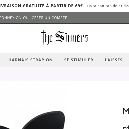
IVRAISON GRATUITE À PARTIR DE 69€
Livraison rapide et dis
CONNEXION
CRÉER UN COMPTE
LANCER LA RECHERCHE
# APPUYEZ SUR LA TOUCHE "ENTRER" PO
HARNAIS STRAP ON
SE STIMULER
LAISSES
M
s