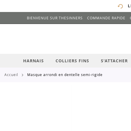
L
BIENVENUE SUR THESINNERS
COMMANDE RAPIDE
# ENTREZ AU MOINS 3 CARACTÈRES POUR 
ALLEZ
AU
CONTENU
HARNAIS
COLLIERS FINS
S'ATTACHER
accueil
masque arrondi en dentelle semi-rigide
Skip
to
the
end
of
the
images
gallery