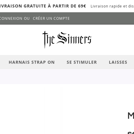
IVRAISON GRATUITE À PARTIR DE 69€
Livraison rapide et dis
CONNEXION
CRÉER UN COMPTE
LANCER LA RECHERCHE
# APPUYEZ SUR LA TOUCHE "ENTRER" PO
HARNAIS STRAP ON
SE STIMULER
LAISSES
M
s