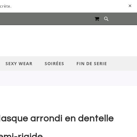
crète.
MON PANIER
UR LANCER LA RECHERCHE
SEXY WEAR
SOIRÉES
FIN DE SERIE
asque arrondi en dentelle
emi-rigide