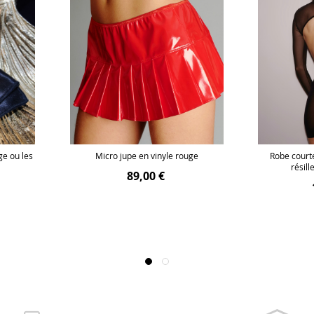
ge ou les
Micro jupe en vinyle rouge
Robe court
résil
89,00 €