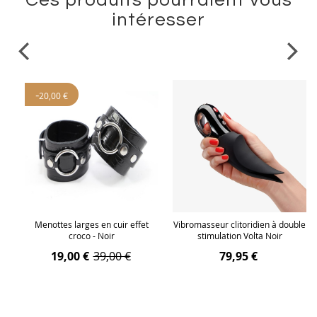
Ces produits pourraient vous
intéresser
-
20,00 €
um
Menottes larges en cuir effet
Vibromasseur clitoridien à double
r
croco - Noir
stimulation Volta Noir
19,00 €
39,00 €
79,95 €