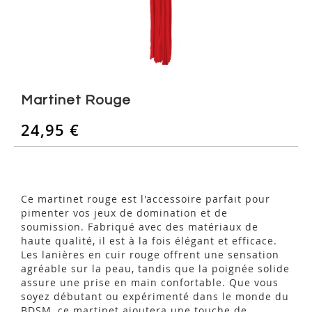
Skip
to
Martinet Rouge
the
beginning
24,95 €
of
the
images
gallery
Ce martinet rouge est l'accessoire parfait pour
pimenter vos jeux de domination et de
soumission. Fabriqué avec des matériaux de
haute qualité, il est à la fois élégant et efficace.
Les lanières en cuir rouge offrent une sensation
agréable sur la peau, tandis que la poignée solide
assure une prise en main confortable. Que vous
soyez débutant ou expérimenté dans le monde du
BDSM, ce martinet ajoutera une touche de