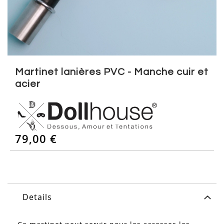
Skip
to
Martinet lanières PVC - Manche cuir et
the
acier
beginning
of
the
images
gallery
79,00 €
Details