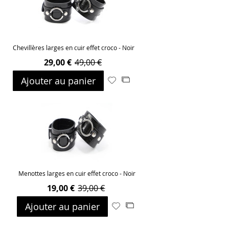
Chevillères larges en cuir effet croco - Noir
29,00 €
49,00 €
Ajouter au panier
Ajouter
Ajouter
à
au
ma
comparateur
liste
d’envie
Menottes larges en cuir effet croco - Noir
19,00 €
39,00 €
Ajouter au panier
Ajouter
Ajouter
à
au
ma
comparateur