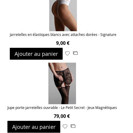
d’envie
Jarretelles en élastiques blancs avec attaches dorées - Signature
9,00 €
Ajouter au panier
Ajouter
Ajouter
à
au
ma
comparateur
liste
d’envie
Jupe porte-jarretelles ouvrable - Le Petit Secret - Jeux Magnétiques
79,00 €
Ajouter au panier
Ajouter
Ajouter
à
au