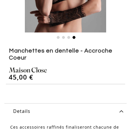
Skip
to
Manchettes en dentelle - Accroche
the
Coeur
beginning
of
the
45,00 €
images
gallery
Details
Ces accessoires raffinés finaliseront chacune de