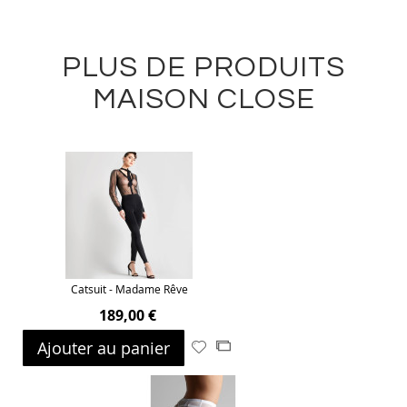
PLUS DE PRODUITS
MAISON CLOSE
Catsuit - Madame Rêve
189,00 €
Ajouter au panier
Ajouter
Ajouter
à
au
ma
comparateur
liste