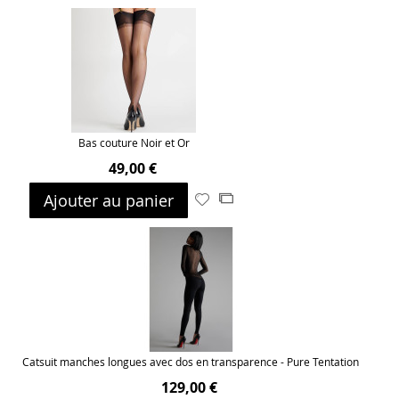
ma
comparateur
liste
d’envie
Bas couture Noir et Or
49,00 €
Ajouter au panier
Ajouter
Ajouter
à
au
ma
comparateur
liste
d’envie
Catsuit manches longues avec dos en transparence - Pure Tentation
129,00 €