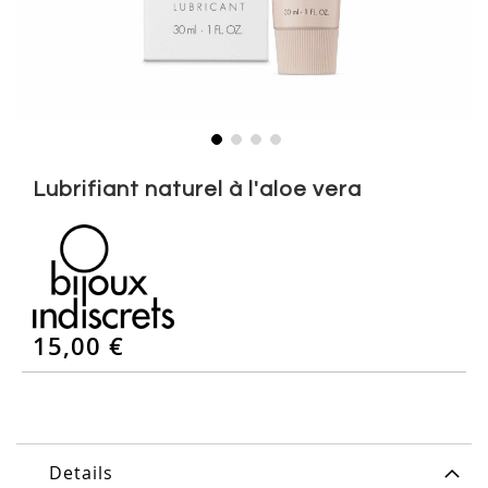
Skip
to
Lubrifiant naturel à l'aloe vera
the
beginning
of
the
images
gallery
15,00 €
Details