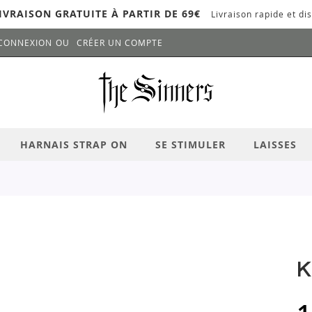
IVRAISON GRATUITE À PARTIR DE 69€
Livraison rapide et dis
CONNEXION
CRÉER UN COMPTE
LANCER LA RECHERCHE
# APPUYEZ SUR LA TOUCHE "ENTRER" PO
HARNAIS STRAP ON
SE STIMULER
LAISSES
K