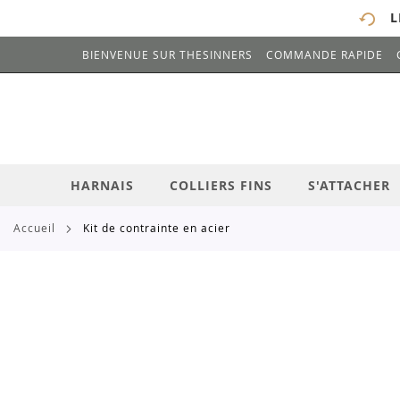
L
BIENVENUE SUR THESINNERS
COMMANDE RAPIDE
# ENTREZ AU MOINS 3 CARACTÈRES POUR 
ALLEZ
AU
CONTENU
HARNAIS
COLLIERS FINS
S'ATTACHER
accueil
kit de contrainte en acier
Skip
to
the
end
of
the
images
gallery