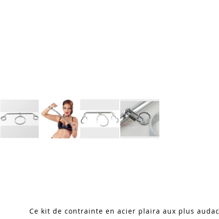
Skip
to
the
beginning
of
the
images
Ce kit de contrainte en acier plaira aux plus audac
gallery