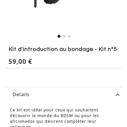
Skip
to
Kit d'introduction au bondage - Kit n°5
the
beginning
59,00 €
of
the
images
gallery
Details
Ce kit est idéal pour ceux qui souhaitent
découvrir le monde du BDSM ou pour les
aficionados qui désirent compléter leur
collection.