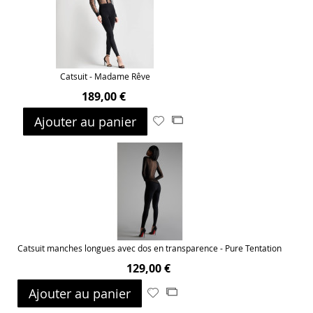
d’envie
Catsuit - Madame Rêve
189,00 €
Ajouter au panier
Ajouter
Ajouter
à
au
ma
comparateur
liste
d’envie
Catsuit manches longues avec dos en transparence - Pure Tentation
129,00 €
Ajouter au panier
Ajouter
Ajouter
à
au