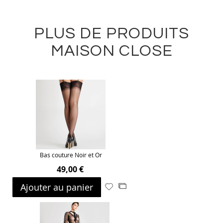
PLUS DE PRODUITS
MAISON CLOSE
Bas couture Noir et Or
49,00 €
Ajouter au panier
Ajouter
Ajouter
à
au
ma
comparateur
liste