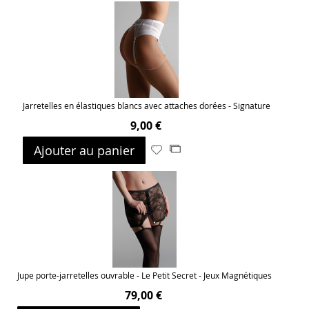
ma
comparateur
liste
d’envie
Jarretelles en élastiques blancs avec attaches dorées - Signature
9,00 €
Ajouter au panier
Ajouter
Ajouter
à
au
ma
comparateur
liste
d’envie
Jupe porte-jarretelles ouvrable - Le Petit Secret - Jeux Magnétiques
79,00 €