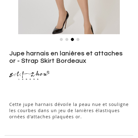
Skip
to
Jupe harnais en lanières et attaches
the
or - Strap Skirt Bordeaux
beginning
of
the
images
gallery
Cette jupe harnais dévoile la peau nue et souligne
les courbes dans un jeu de lanières élastiques
ornées d'attaches plaquées or.