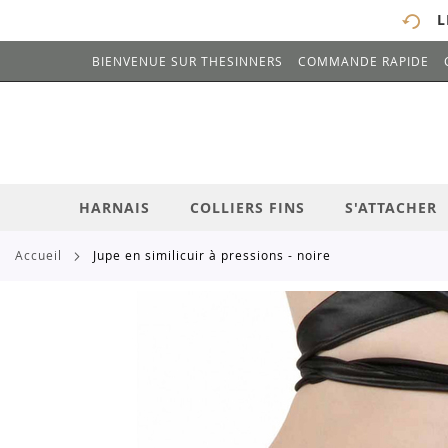
L
BIENVENUE SUR THESINNERS
COMMANDE RAPIDE
# ENTREZ AU MOINS 3 CARACTÈRES POUR 
ALLEZ
AU
CONTENU
HARNAIS
COLLIERS FINS
S'ATTACHER
accueil
jupe en similicuir à pressions - noire
Skip
to
the
end
of
the
images
gallery