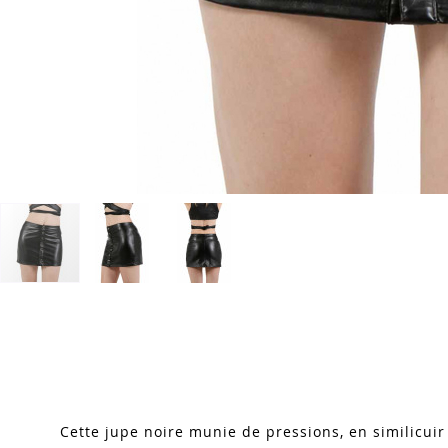
Skip
to
the
beginning
of
the
images
Cette jupe noire munie de pressions, en similicui
gallery