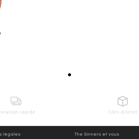
a
ivraison rapide
Colis discret
s légales
The Sinners et vous