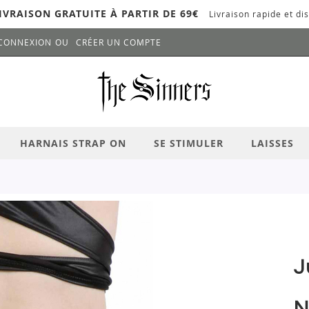
IVRAISON GRATUITE À PARTIR DE 69€
Livraison rapide et dis
CONNEXION
CRÉER UN COMPTE
LANCER LA RECHERCHE
# APPUYEZ SUR LA TOUCHE "ENTRER" PO
HARNAIS STRAP ON
SE STIMULER
LAISSES
J
N