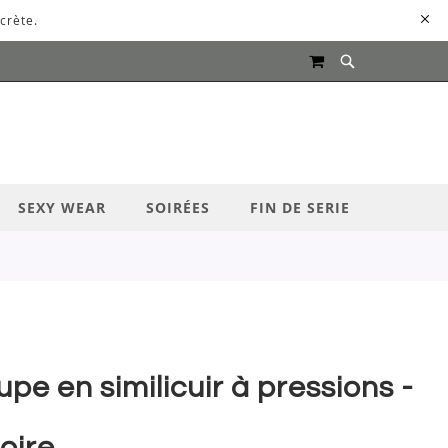
crète.
MON PANIER
UR LANCER LA RECHERCHE
SEXY WEAR
SOIRÉES
FIN DE SERIE
upe en similicuir à pressions -
oire